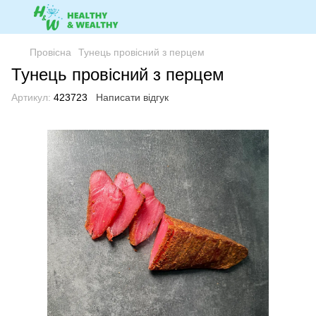
Провісна
Тунець провісний з перцем
Тунець провісний з перцем
Артикул:
423723
Написати відгук