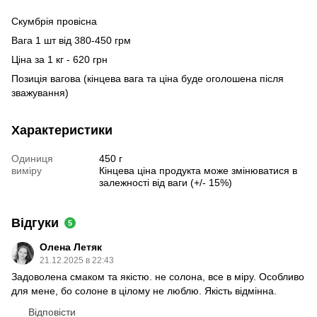
Скумбрія провісна
Вага 1 шт від 380-450 грм
Ціна за 1 кг - 620 грн
Позиція вагова (кінцева вага та ціна буде оголошена після
зважування)
Характеристики
Одиниця
450 г
виміру
Кінцева ціна продукта може змінюватися в
залежності від ваги (+/- 15%)
Відгуки
5
Олена Летяк
21.12.2025 в 22:43
Задоволена смаком та якістю. не солона, все в міру. Особливо
для мене, бо солоне в цілому не люблю. Якість відмінна.
Відповісти