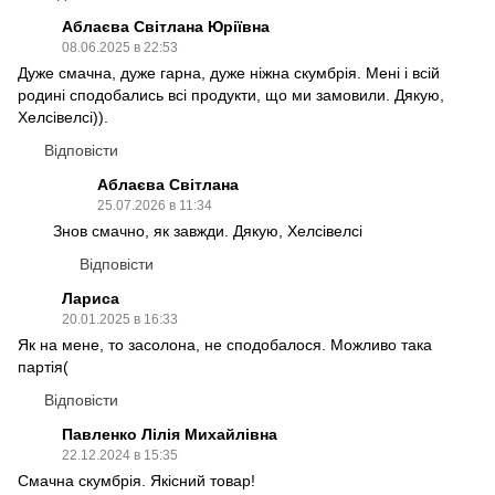
Аблаєва Світлана Юріївна
08.06.2025 в 22:53
Дуже смачна, дуже гарна, дуже ніжна скумбрія. Мені і всій
родині сподобались всі продукти, що ми замовили. Дякую,
Хелсівелсі)).
Відповісти
Аблаєва Світлана
25.07.2026 в 11:34
Знов смачно, як завжди. Дякую, Хелсівелсі
Відповісти
Лариса
20.01.2025 в 16:33
Як на мене, то засолона, не сподобалося. Можливо така
партія(
Відповісти
Павленко Лілія Михайлівна
22.12.2024 в 15:35
Смачна скумбрія. Якісний товар!