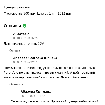
Тунець провісний.
Фасуємо від 300 грм. Ціна за 1 кг - 1012 грн
Отзывы
2
Анастасія
05.01.2026 в 16:25
Дуже смачний тунець 🤤🫶
Ответить
Аблаєва Світлана Юріївна
08.06.2025 в 22:51
Помилково написала відгук про балик, зоча і не замовляла
його. Але не сумніваюсь , що він смачний. А цей провісний
тунець тепер "one love" з усіх тунців. Дякую, Хелсівелсі.
Ответить
Аблаєва Світлана
25.07.2026 в 11:32
Знов можу це повторити. Провісний тунець неймовірний.