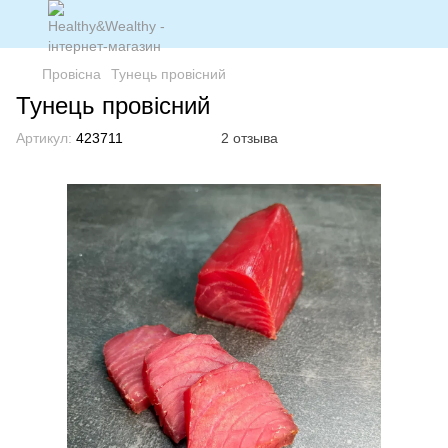
Провісна
Тунець провісний
Тунець провісний
Артикул:
423711
2 отзыва