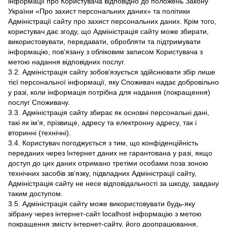
інформації про Користувача відповідно до положень Закону
України «Про захист персональних даних» та політики
Адміністрації сайту про захист персональних даних. Крім того,
користувач дає згоду, що Адміністрація сайту може збирати,
використовувати, передавати, обробляти та підтримувати
інформацію, пов’язану з обліковим записом Користувача з
метою надання відповідних послуг.
3.2. Адміністрація сайту зобов’язується здійснювати збір лише
тієї персональної інформації, яку Споживач надає добровільно
у разі, коли інформація потрібна для надання (покращення)
послуг Споживачу.
3.3. Адміністрація сайту збирає як основні персональні дані,
такі як ім’я, прізвище, адресу та електронну адресу, так і
вторинні (технічні).
3.4. Користувач погоджується з тим, що конфіденційність
переданих через Інтернет даних не гарантована у разі, якщо
доступ до цих даних отримано третіми особами поза зоною
технічних засобів зв’язку, підвладних Адміністрації сайту,
Адміністрація сайту не несе відповідальності за шкоду, завдану
таким доступом.
3.5. Адміністрація сайту може використовувати будь-яку
зібрану через інтернет-сайт localhost інформацію з метою
покращення змісту інтернет-сайту, його доопрацювання,