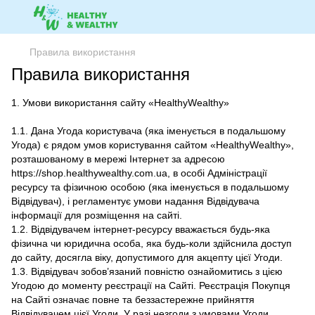
Правила використання
Правила використання
1. Умови використання сайту «HealthyWealthy»
1.1. Дана Угода користувача (яка іменується в подальшому
Угода) є рядом умов користування сайтом «HealthyWealthy»,
розташованому в мережі Інтернет за адресою
https://shop.healthywealthy.com.ua, в особі Адміністрації
ресурсу та фізичною особою (яка іменується в подальшому
Відвідувач), і регламентує умови надання Відвідувача
інформації для розміщення на сайті.
1.2. Відвідувачем інтернет-ресурсу вважається будь-яка
фізична чи юридична особа, яка будь-коли здійснила доступ
до сайту, досягла віку, допустимого для акцепту цієї Угоди.
1.3. Відвідувач зобов’язаний повністю ознайомитись з цією
Угодою до моменту реєстрації на Сайті. Реєстрація Покупця
на Сайті означає повне та беззастережне прийняття
Відвідувачем цієї Угоди. У разі незгоди з умовами Угоди