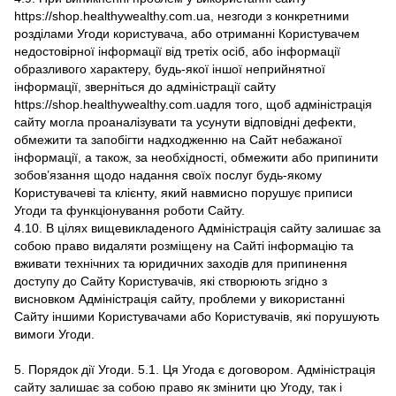
https://shop.healthywealthy.com.ua, незгоди з конкретними
розділами Угоди користувача, або отриманні Користувачем
недостовірної інформації від третіх осіб, або інформації
образливого характеру, будь-якої іншої неприйнятної
інформації, зверніться до адміністрації сайту
https://shop.healthywealthy.com.uaдля того, щоб адміністрація
сайту могла проаналізувати та усунути відповідні дефекти,
обмежити та запобігти надходженню на Сайт небажаної
інформації, а також, за необхідності, обмежити або припинити
зобов’язання щодо надання своїх послуг будь-якому
Користувачеві та клієнту, який навмисно порушує приписи
Угоди та функціонування роботи Сайту.
4.10. В цілях вищевикладеного Адміністрація сайту залишає за
собою право видаляти розміщену на Сайті інформацію та
вживати технічних та юридичних заходів для припинення
доступу до Сайту Користувачів, які створюють згідно з
висновком Адміністрація сайту, проблеми у використанні
Сайту іншими Користувачами або Користувачів, які порушують
вимоги Угоди.
5. Порядок дії Угоди. 5.1. Ця Угода є договором. Адміністрація
сайту залишає за собою право як змінити цю Угоду, так і