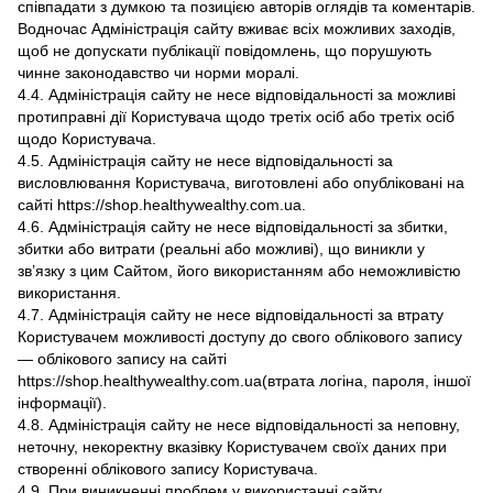
співпадати з думкою та позицією авторів оглядів та коментарів.
Водночас Адміністрація сайту вживає всіх можливих заходів,
щоб не допускати публікації повідомлень, що порушують
чинне законодавство чи норми моралі.
4.4. Адміністрація сайту не несе відповідальності за можливі
протиправні дії Користувача щодо третіх осіб або третіх осіб
щодо Користувача.
4.5. Адміністрація сайту не несе відповідальності за
висловлювання Користувача, виготовлені або опубліковані на
сайті https://shop.healthywealthy.com.ua.
4.6. Адміністрація сайту не несе відповідальності за збитки,
збитки або витрати (реальні або можливі), що виникли у
зв’язку з цим Сайтом, його використанням або неможливістю
використання.
4.7. Адміністрація сайту не несе відповідальності за втрату
Користувачем можливості доступу до свого облікового запису
— облікового запису на сайті
https://shop.healthywealthy.com.ua(втрата логіна, пароля, іншої
інформації).
4.8. Адміністрація сайту не несе відповідальності за неповну,
неточну, некоректну вказівку Користувачем своїх даних при
створенні облікового запису Користувача.
4.9. При виникненні проблем у використанні сайту