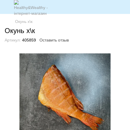
Окунь х\к
Окунь х\к
Артикул:
405859
Оставить отзыв