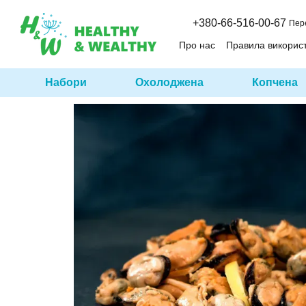
Перейти до основного контенту
+380-66-516-00-67
Пер
Про нас
Правила викорис
Набори
Охолоджена
Копчена