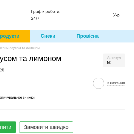
Графік роботи:
Укр
24\7
родукти
Снеки
Провісна
 соєвим соусом та лимоном
соусом та лимоном
Артикул
50
уки
м
В бажання
опичувальної знижки
пити
Замовити швидко