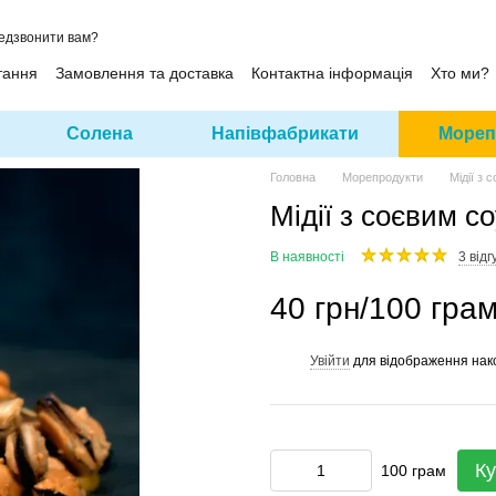
едзвонити вам?
тання
Замовлення та доставка
Контактна інформація
Хто ми?
Солена
Напівфабрикати
Мореп
Головна
Морепродукти
Мідії з
Мідії з соєвим 
В наявності
3 відг
40 грн/100 гра
Увійти
для відображення нак
%
Ку
100 грам