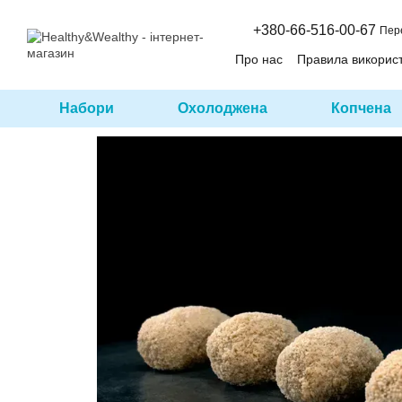
Перейти до основного контенту
+380-66-516-00-67
Пер
Про нас
Правила викорис
Набори
Охолоджена
Копчена