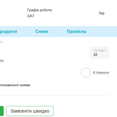
Графік роботи:
Укр
24\7
родукти
Снеки
Провісна
yiv
Артикул
43
уки
В бажання
опичувальної знижки
Замовити швидко