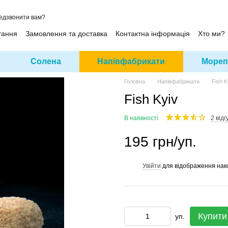
едзвонити вам?
тання
Замовлення та доставка
Контактна інформація
Хто ми?
Солена
Напівфабрикати
Мореп
Головна
Напівфабрикати
Fish K
Fish Kyiv
В наявності
2 відг
195 грн/уп.
Увійти
для відображення нак
%
Купити
уп.