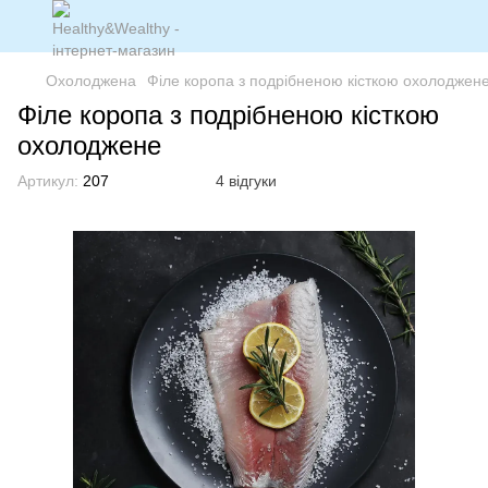
Охолоджена
Філе коропа з подрібненою кісткою охолоджен
Філе коропа з подрібненою кісткою
охолоджене
Артикул:
207
4 відгуки