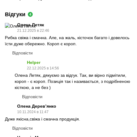
Відгуки
4
Олена Летяк
21.12.2025 в 22:46
Рибка свіжа і смачна. Але, на жаль, кісточок багато і довелось
їсти дуже обережно. Короп є короп.
Відповісти
Helper
22.12.2025 в 14:56
Олена Летяк, дякуємо за відгук. Так, ви вірно підмітили,
короп - є короп. Позиція так і називається, з подрібненою
кісткою, а не без )
Відповісти
Олена Деревʼянко
10.11.2024 в 11:47
Дуже якісна,свіжа і смачна продукція.
Відповісти