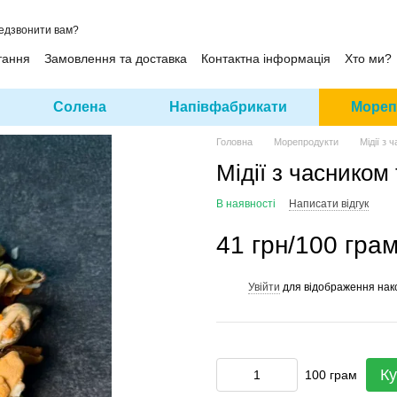
едзвонити вам?
тання
Замовлення та доставка
Контактна інформація
Хто ми?
Солена
Напівфабрикати
Мореп
Головна
Морепродукти
Мідії з 
Мідії з часником
В наявності
Написати відгук
41 грн/100 гра
Увійти
для відображення нак
%
Ку
100 грам