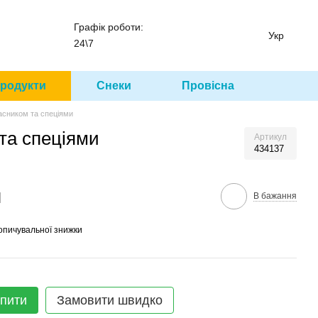
Графік роботи:
Укр
24\7
родукти
Снеки
Провісна
часником та спеціями
 та спеціями
Артикул
434137
м
В бажання
опичувальної знижки
пити
Замовити швидко