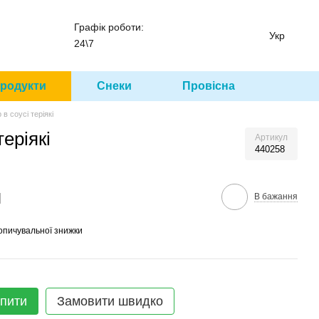
Графік роботи:
Укр
24\7
родукти
Снеки
Провісна
в соусі теріякі
еріякі
Артикул
440258
м
В бажання
опичувальної знижки
пити
Замовити швидко