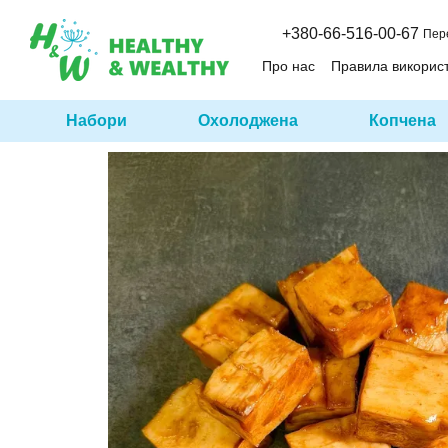
Перейти до основного контенту
+380-66-516-00-67
Пер
Про нас
Правила викорис
Набори
Охолоджена
Копчена