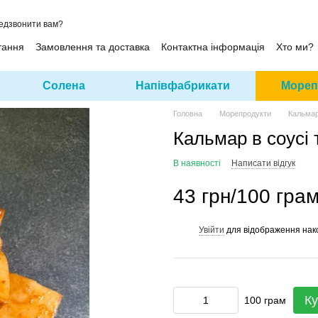
едзвонити вам?
тання
Замовлення та доставка
Контактна інформація
Хто ми?
Солена
Напівфабрикати
Мореп
Головна
Морепродукти
Кальмар 
Кальмар в соусі т
В наявності
Написати відгук
43 грн/100 гра
Увійти
для відображення нак
%
Ку
100 грам